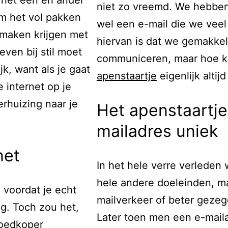
niet zo vreemd. We hebben
om het vol pakken
wel een e-mail die we veel
 maken krijgen met
hiervan is dat we gemakkel
even bij stil moet
communiceren, maar hoe ko
jk, want als je gaat
apenstaartje
eigenlijk altij
 internet op je
rhuizing naar je
Het apenstaartje
mailadres uniek
net
In het hele verre verleden 
hele andere doeleinden, ma
, voordat je echt
mailverkeer of beter gezeg
g. Toch zou het,
Later toen men een e-mail
goedkoper