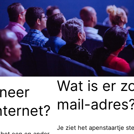
Wat is er z
neer
mail-adres
nternet?
Je ziet het apenstaartje st
t het een en ander