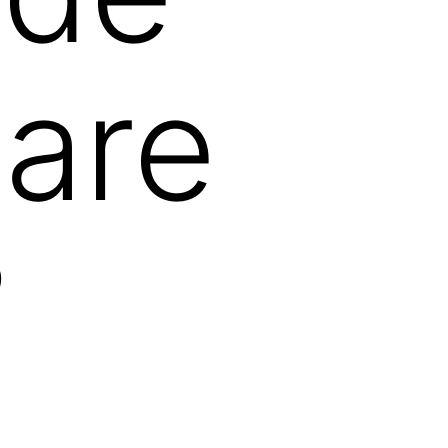
are
?