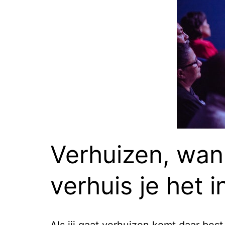
Verhuizen, wan
verhuis je het i
Als jij gaat verhuizen komt daar bes