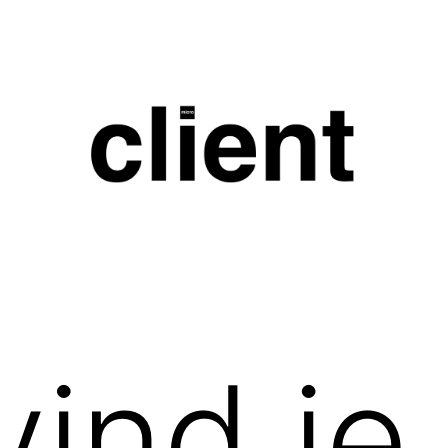
ent.nl
ind je