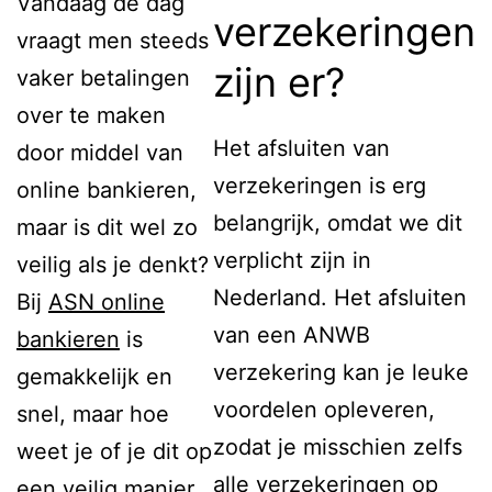
Vandaag de dag
verzekeringen
vraagt men steeds
zijn er?
vaker betalingen
over te maken
Het afsluiten van
door middel van
verzekeringen is erg
online bankieren,
belangrijk, omdat we dit
maar is dit wel zo
verplicht zijn in
veilig als je denkt?
Nederland. Het afsluiten
Bij
ASN online
van een ANWB
bankieren
is
verzekering kan je leuke
gemakkelijk en
voordelen opleveren,
snel, maar hoe
zodat je misschien zelfs
weet je of je dit op
alle verzekeringen op
een veilig manier