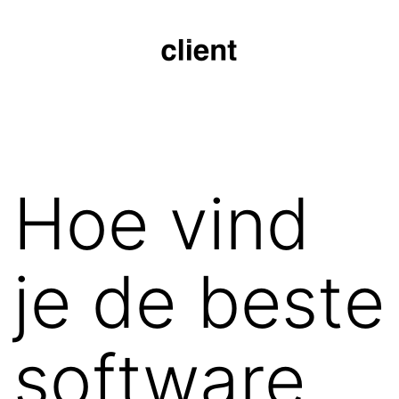
Skip
to
content
microclient.nl
Hoe vind
je de beste
software